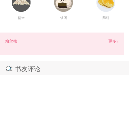
糯米
饭团
酥饼
数量：
相当于
小说币
朵
100
赠言：
粉丝榜
更多>
书友评论