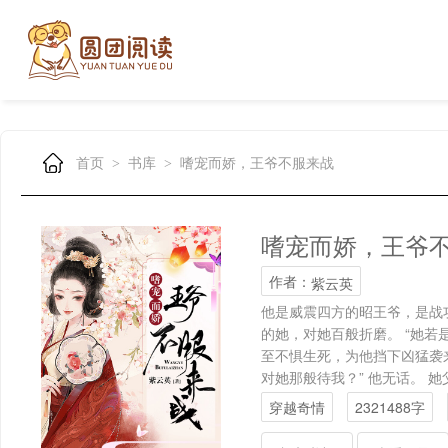
首页
书库
嗜宠而娇，王爷不服来战
>
>
嗜宠而娇，王爷
作者：
紫云英
他是威震四方的昭王爷，是战
的她，对她百般折磨。 “她若
至不惧生死，为他挡下凶猛袭
对她那般待我？” 他无话。
却发现自己身处阴冷的地牢之中
穿越奇情
2321488字